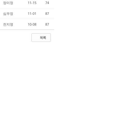
정미정
11-15
74
심우정
11-01
87
전지영
10-08
87
목록