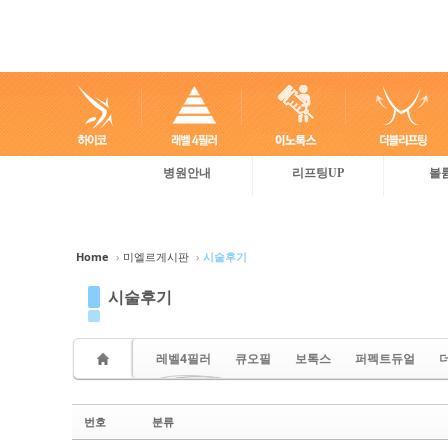
병원안내
리프팅UP
볼
Sketchbook5, 스케치북5
Sketchbook5, 스케치북5
Sketchbook5, 스케치북5
Sketchbook5, 스케치북5
Home
›
미엘르게시판
›
시술후기
시술후기
레벨4필러
큐오필
보톡스
퍼펙트듀얼
메디컬반영구
번호
분류