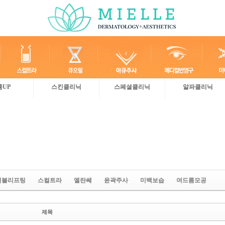
륨UP
스킨클리닉
스페셜클리닉
알파클리닉
더블리프팅
스컬트라
엘란쎄
윤곽주사
미백보습
여드름모공
제목