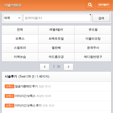
미엘르영등포
검색
전체
레벨4필러
큐오필
보톡스
퍼펙트듀얼
더블리프팅
스컬트라
엘란쎄
윤곽주사
미백보습
여드름모공
메디컬반영구
1
/
28
시술후기
(Total 138 건 / 1 페이지)
얼굴갸름해진 후기
보톡스
킹받
02-11
|
이마,미간 보톡스
보톡스
최성빈
02-03
|
이마,미간 보톡스 후기
보톡스
민제
10-21
|