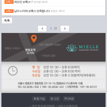
제오민 보톡스~!
보톡스
박서영
09-28
|
남자 사각턱 보톡스 만족합니다
보톡스
하정수
09-23
|
목록
1
/
28
회원가입
로그인
PC버전
개인정보취급방침
서비스이용약관
|
|