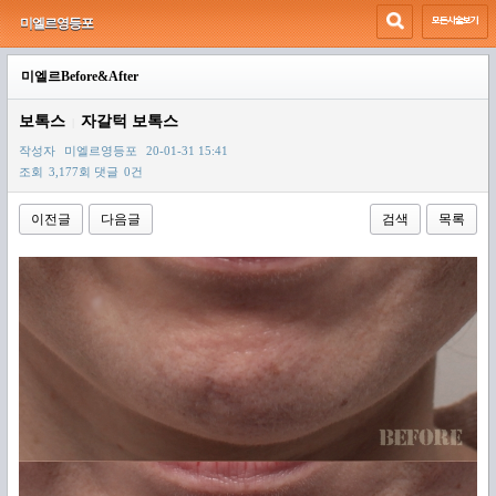
미엘르영등포
미엘르Before&After
보톡스
자갈턱 보톡스
|
작성자
미엘르영등포
20-01-31 15:41
조회
3,177회
댓글
0건
이전글
다음글
검색
목록
본문