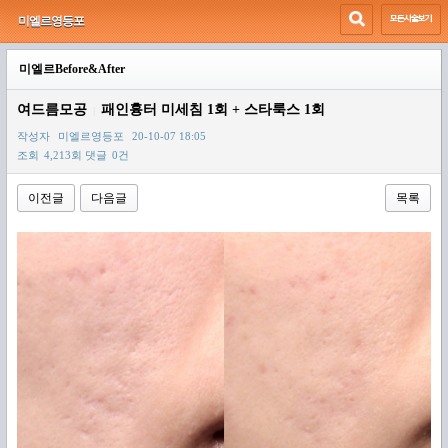
미엘르영등포
미엘르Before&After
여드름모공
패인흉터 미세침 1회 + 스타룩스 1회
|
작성자
미엘르영등포
20-10-07 18:05
조회
4,213회
댓글
0건
이전글
다음글
목록
본문