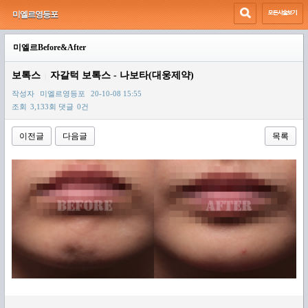
미엘르영등포
미엘르Before&After
보톡스
자갈턱 보톡스 - 나보타(대웅제약)
|
작성자
미엘르영등포
20-10-08 15:55
조회
3,133회
댓글
0건
이전글
다음글
목록
본문