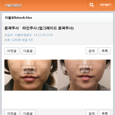
미엘르영등포
미엘르Before&After
윤곽주사
라인주사 (업그레이드 윤곽주사)
|
작성자
미엘르영등포
14-12-29 11:05
조회
3,292회
댓글
0건
이전글
다음글
검색
목록
본문
이전글
다음글
검색
목록