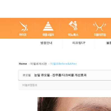
병원안내
리프팅UP
볼
Sketchbook5, 스케치북5
Sketchbook5, 스케치북5
Sketchbook5, 스케치북5
Sketchbook5, 스케치북5
Home
›
미엘르게시판
›
미엘르Before&After
큐오필
눈밑 큐오필 - 잔주름/다크써클 개선효과
미엘르영등포