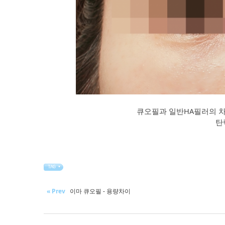
큐오필과 일반HA필러의 차
탄
TAG •
« Prev
이마 큐오필 - 용량차이