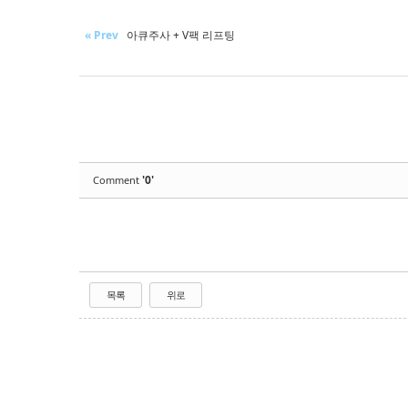
« Prev
아큐주사 + V팩 리프팅
'0'
Comment
목록
위로