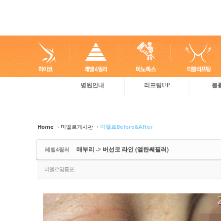
병원안내
리프팅UP
볼
Sketchbook5, 스케치북5
Sketchbook5, 스케치북5
Sketchbook5, 스케치북5
Sketchbook5, 스케치북5
Home
›
미엘르게시판
›
미엘르Before&After
레벨4필러
매부리 -> 버선코 라인 (엘란쎄필러)
미엘르영등포