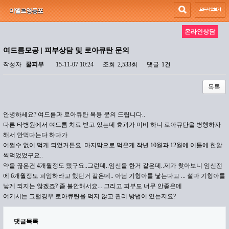
미엘르영등포
온라인상담
여드름모공 | 피부상담 및 로아큐탄 문의
작성자
꿀피부
15-11-07 10:24
조회
2,533회
댓글
1건
목록
안녕하세요? 여드름과 로아큐탄 복용 문의 드립니다..
다른 타병원에서 여드름 치료 받고 있는데 효과가 미비 하니 로아큐탄을 병행하자
해서 안먹다는다 하다가
어쩔수 없이 먹게 되었거든요. 마지막으로 먹은게 작년 10월과 12월에 이틀에 한알
씩먹었었구요..
약을 끊은건 4개월정도 됐구요..그런데..임신을 한거 같은데..제가 찾아보니 임신전
에 6개월정도 피임하라고 했던거 같은데.. 아님 기형아를 낳는다고 ... 설마 기형아를
낳게 되지는 않겠죠? 좀 불안해서요... 그리고 피부도 너무 안좋은데
여기서는 그럴경우 로아큐탄을 먹지 않고 관리 방법이 있는지요?
댓글목록